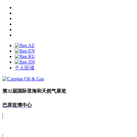
AZ
EN
RU
ZH
个人区域
第32届国际里海和天然气展览
巴库世博中心
Covid-19