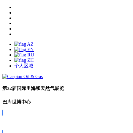
AZ
EN
RU
ZH
个人区域
第32届国际里海和天然气展览
巴库世博中心
Covid-19