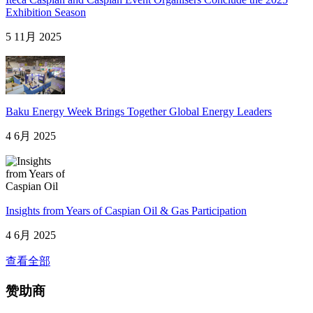
Exhibition Season
5 11月 2025
Baku Energy Week Brings Together Global Energy Leaders
4 6月 2025
Insights from Years of Caspian Oil & Gas Participation
4 6月 2025
查看全部
赞助商