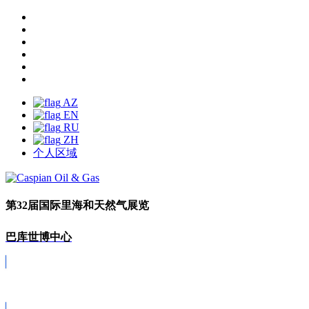
AZ
EN
RU
ZH
个人区域
第32届国际里海和天然气展览
巴库世博中心
Covid-19