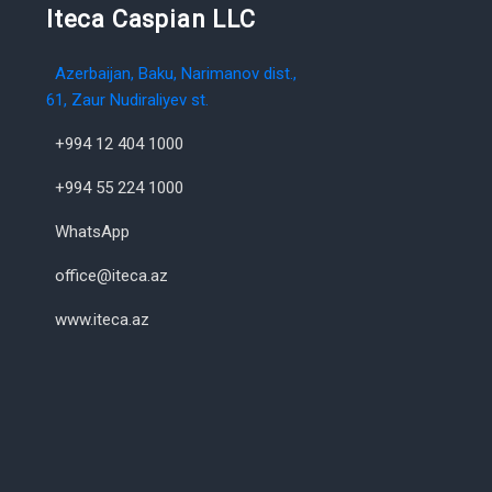
Iteca Caspian LLC
Azerbaijan, Baku, Narimanov dist.,
61, Zaur Nudiraliyev st.
+994 12 404 1000
+994 55 224 1000
WhatsApp
office@iteca.az
www.iteca.az