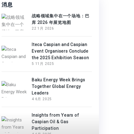
消息
战略领域集中在一个场地：巴
库 2026 年展览地图
22 1月 2026
Iteca Caspian and Caspian
Event Organisers Conclude
the 2025 Exhibition Season
5 11月 2025
Baku Energy Week Brings
Together Global Energy
Leaders
4 6月 2025
Insights from Years of
Caspian Oil & Gas
Participation