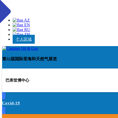
AZ
EN
RU
ZH
个人区域
第32届国际里海和天然气展览
巴库世博中心
Covid-19