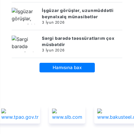
İşgüzar görüşlər, uzunmüddətli
beynəlxalq münasibətlər
3 İyun 2026
Sərgi barədə təəssüratlarım çox
müsbətdir
3 İyun 2026
Hamısına bax
Sponsorlar