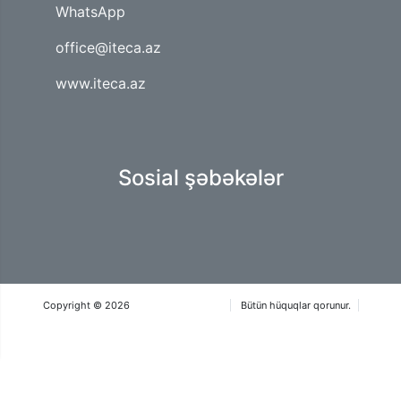
WhatsApp
office@iteca.az
www.iteca.az
Sosial şəbəkələr
Copyright © 2026
Iteca Caspian MMC
Bütün hüquqlar qorunur.
İstifadə qaydaları