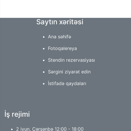
Saytın xəritəsi
Ana səhifə
Fotoqalereya
Stendin rezervasiyası
Sərgini ziyarət edin
İstifadə qaydaları
İş rejimi
2 iyun, Çərşənbə 12:00 - 18:00