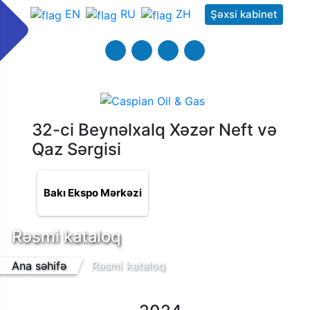
EN
RU
ZH
Şəxsi kabinet
32-ci Beynəlxalq Xəzər Neft və
Qaz Sərgisi
Bakı Ekspo Mərkəzi
Rəsmi kataloq
Ana səhifə
Rəsmi kataloq