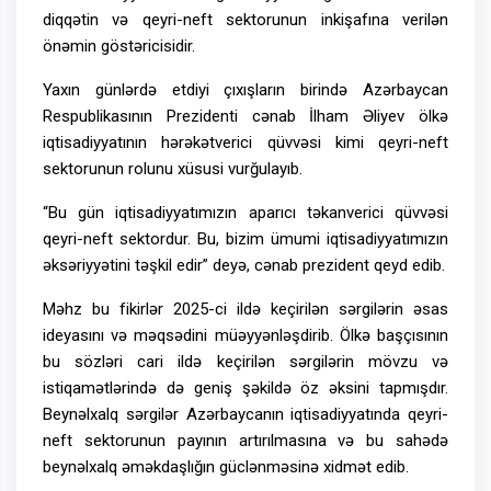
diqqətin və qeyri-neft sektorunun inkişafına verilən
önəmin göstəricisidir.
Yaxın günlərdə etdiyi çıxışların birində Azərbaycan
Respublikasının Prezidenti cənab İlham Əliyev ölkə
iqtisadiyyatının hərəkətverici qüvvəsi kimi qeyri-neft
sektorunun rolunu xüsusi vurğulayıb.
“Bu gün iqtisadiyyatımızın aparıcı təkanverici qüvvəsi
qeyri-neft sektordur. Bu, bizim ümumi iqtisadiyyatımızın
əksəriyyətini təşkil edir” deyə, cənab prezident qeyd edib.
Məhz bu fikirlər 2025-ci ildə keçirilən sərgilərin əsas
ideyasını və məqsədini müəyyənləşdirib. Ölkə başçısının
bu sözləri cari ildə keçirilən sərgilərin mövzu və
istiqamətlərində də geniş şəkildə öz əksini tapmışdır.
Beynəlxalq sərgilər Azərbaycanın iqtisadiyyatında qeyri-
neft sektorunun payının artırılmasına və bu sahədə
beynəlxalq əməkdaşlığın güclənməsinə xidmət edib.