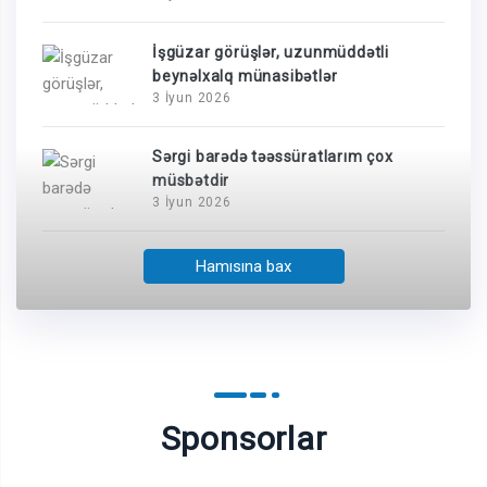
İşgüzar görüşlər, uzunmüddətli
beynəlxalq münasibətlər
3 İyun 2026
Sərgi barədə təəssüratlarım çox
müsbətdir
3 İyun 2026
Hamısına bax
Sponsorlar