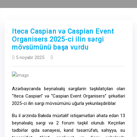
Iteca Caspian və Caspian Event
Organisers 2025-ci ilin sərgi
mövsümünü başa vurdu
5 noyabr 2025
Previous
Next
Azərbaycanda beynəlxalq sərgilərin təşkilatçıları olan
“Iteca Caspian” və “Caspian Event Organisers” şirkətləri
2025-ci ilin sərgi mövsümünü uğurla yekunlaşdırıblar.
Bu il ərzində Bakıda müxtəlif istiqamətləri əhatə edən 13
beynəlxalq sərgi və 2 forum təşkil olunub. Keçirilən
tədbirlər qida sənayesi, kənd təsərrüfatı, səhiyyə, su