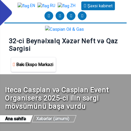
Şəxsi kabinet
EN
RU
ZH
32-ci Beynəlxalq Xəzər Neft və Qaz
Sərgisi
Bakı Ekspo Mərkəzi
Iteca Caspian və Caspian Event
Organisers 2025-ci ilin sərgi
mövsümünü başa vurdu
Ana səhifə
Xəbərlər (ümumi)