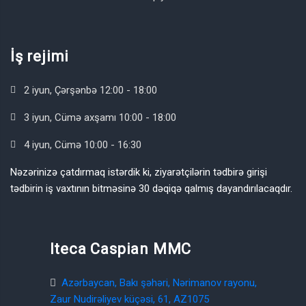
İş rejimi
2 iyun, Çərşənbə 12:00 - 18:00
3 iyun, Cümə axşamı 10:00 - 18:00
4 iyun, Cümə 10:00 - 16:30
Nəzərinizə çatdırmaq istərdik ki, ziyarətçilərin tədbirə girişi
tədbirin iş vaxtının bitməsinə 30 dəqiqə qalmış dayandırılacaqdır.
Iteca Caspian MMC
Azərbaycan, Bakı şəhəri, Nərimanov rayonu,
Zaur Nudirəliyev küçəsi, 61, AZ1075