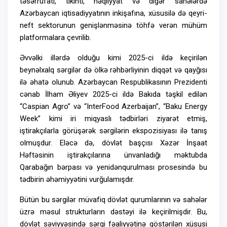
təsərrüfatı, tikinti, nəqliyyat və digər sahələrdə
Azərbaycan iqtisadiyyatının inkişafına, xüsusilə də qeyri-
neft sektorunun genişlənməsinə töhfə verən mühüm
platformalara çevrilib.
Əvvəlki illərdə olduğu kimi 2025-ci ildə keçirilən
beynəlxalq sərgilər də ölkə rəhbərliyinin diqqət və qayğısı
ilə əhatə olunub. Azərbaycan Respublikasının Prezidenti
cənab İlham Əliyev 2025-ci ildə Bakıda təşkil edilən
“Caspian Agro” və “InterFood Azerbaijan”, “Baku Energy
Week” kimi iri miqyaslı tədbirləri ziyarət etmiş,
iştirakçılarla görüşərək sərgilərin ekspozisiyası ilə tanış
olmuşdur. Eləcə də, dövlət başçısı Xəzər İnşaat
Həftəsinin iştirakçılarına ünvanladığı məktubda
Qarabağın bərpası və yenidənqurulması prosesində bu
tədbirin əhəmiyyətini vurğulamışdır.
Bütün bu sərgilər müvafiq dövlət qurumlarının və sahələr
üzrə məsul strukturların dəstəyi ilə keçirilmişdir. Bu,
dövlət səviyyəsində sərgi fəaliyyətinə göstərilən xüsusi