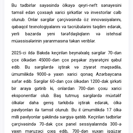
Bu tədbirlər sayəsində ölkəyə qeyri-neft sənayesini
təmsil edən çoxsaylı xarici şirkətlər və investorlar cəlb
olunub. Onlar sərgilər çərçivəsində öz innovasiyalarını,
qabaqcıl texnologiyalarını və təcrübələrini təqdim edərək,
yerli bazarda yeni tərəfdaşlıqların və istehsal
müəssisələrinin yaranmasına təkan veriblər.
2025-ci ildə Bakıda keçirilən beynəlxalq sərgilər 70-dən
çox ölkədən 45000-dən çox peşəkar ziyarətçini qəbul
edib. Bu sərgilərdə iştirak və ziyarət məqsədilə,
ümumilikdə 9000-ə yaxın xarici qonaq Azərbaycana
səfər edib. Sərgilər 60-dan çox ölkədən 1200-dək şirkəti
bir araya gətirib ki, onlardan 700-dən çoxu xarici
eksponentlər olub. Baş tutmuş sərgilərdə müxtəlif
ölkələr daha geniş tərkibdə iştirak edərək, ölkə
pavilyonları ilə təmsil olunub. Bu il ümumilikdə 17 ölkə
milli pavilyonlar şəkilində sərgiyə qatılıb. Keçirilən tədbirlər
çərçivəsində 70-dək çox panel sessiyalarında 300-ə
yaxın məruzəçi çıxış edib, 700-dən yuxarı işgüzar