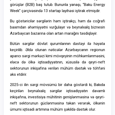
görüşlər (B2B) baş tutub. Bununla yanaşı, “Baku Energy
Week” çərçivəsində 13 startap layihəsi iştirak etmişdir.
Bu göstəricilər sərgilərin həm iştirakçı, həm də coğrafi
baxımdan əhəmiyyətni vurğulayır və beynəlxalq biznesin
Azərbaycan bazarına olan artan marağını təsdiqləyir.
Bütün sərgilər dövlət qurumlarının dəstəyi ilə həyata
keçirilib. Əldə olunan nəticələr Azərbaycanın regionun
aparıcı sərgi mərkəzi kimi mövqeyinin möhkəmlənməsini,
eləcə də ölkə iqtisadiyyatının, xüsusilə də qeyri-neft
sektorunun inkişafına verilən mühüm dəstək və töhfəni
əks etdirir.
2025-ci ilin sərgi mövsümü bir daha göstərdi ki, Bakıda
keçirilən beynəlxalq sərgilər iqtisadiyyatın davamlı
inkişafına, investisiya mühitinin genişlənməsinə və qeyri-
neft sektorunun güclənməsinə təkan verərək, ölkənin
ümumi iqtisadi artımına mühüm şəkildə dəstək olur.