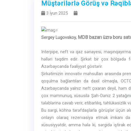
Müştərilərlə Görüş və Rəqib
3 i̇yun 2025
Previous
MDB bazarı üzrə boru satı
Sergey Lugovskoy,
Interpipe, neft və qaz sənayesi, maşınqayırma
həlləri təqdim edir. Şirkət bir çox bölgədə f
Azərbaycanda fəaliyyət göstərir.
Şirkətimizin innovativ məhsulları arasında pr
qoşulma bağlantıları da daxil olmaqla, OC
Azərbaycanda yalnız neft çıxaran deyil, həm d
çox məmnunuq, xüsusilə Şah-Dəniz 2 yatağının 
tələblərinə cavab verir, etibarlılıq, təhlükəsizli
Bu sərgi, köhnə tərəfdaşlarla görüşlər üçün əla b
onlayn olaraq rezervasiya etmək imkanı da 
xüsusiyyətdir, amma hələ ki, sərgidə iştirak e