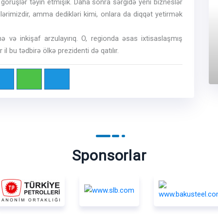
lə görüşlər təyin etmişik. Daha sonra sərgidə yeni bizneslər
lərimizdir, amma dedikləri kimi, onlara da diqqət yetirmək
ə və inkişaf arzulayırıq. O, regionda əsas ixtisaslaşmış
 il bu tədbirə ölkə prezidenti də qatılır.
Sponsorlar