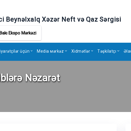
ci Beynəlxalq Xəzər Neft və Qaz Sərgisi
Bakı Ekspo Mərkəzi
iyarətçilər üçün
Media мərkəz
Xidmətlər
Təşkilatçı
Əla
iblərə Nəzarət