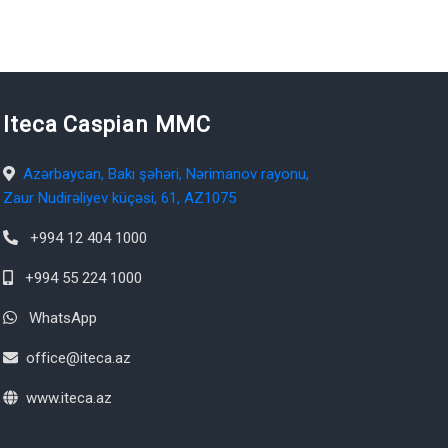
Iteca Caspian MMC
Azərbaycan, Bakı şəhəri, Nərimanov rayonu,
Zaur Nudirəliyev küçəsi, 61, AZ1075
+994 12 404 1000
+994 55 224 1000
WhatsApp
office@iteca.az
www.iteca.az