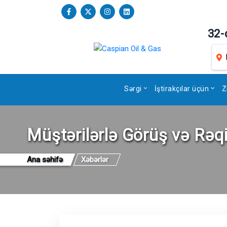
32-
Sərgi
İştirakçılar üçün
Z
Müştərilərlə Görüş və Rəq
Ana səhifə
Xəbərlər