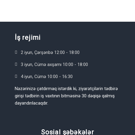
İş rejimi
2 iyun, Çərşənbə 12:00 - 18:00
3 iyun, Cümə axşamı 10:00 - 18:00
4 iyun, Cümə 10:00 - 16:30
Nəzərinizə çatdırmaq istərdik ki, ziyarətçilərin tədbirə
girişi tədbirin iş vaxtının bitməsinə 30 dəqiqə qalmış
dayandırılacaqdır.
Sosial şəbəkələr