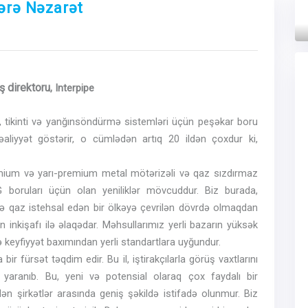
lərə Nəzarət
Next
ş direktoru
, Interpipe
, tikinti və yanğınsöndürmə sistemləri üçün peşəkar boru
əaliyyət göstərir, o cümlədən artıq 20 ildən çoxdur ki,
emium və yarı-premium metal mötərizəli və qaz sızdırmaz
TG boruları üçün olan
yenilikl
ər
mövcuddur. Biz burada,
ə qaz istehsal edən bir ölkəyə çevrilən dövrdə olmaqdan
inkişafı ilə əlaqədar. Məhsullarımız yerli bazarın yüksək
k və keyfiyyət baxımından yerli standartlara uyğundur.
ir fürsət təqdim edir. Bu il, iştirakçılarla görüş vaxtlarını
yaranıb. Bu, yeni və potensial olaraq çox faydalı bir
dən şirkətlər arasında geniş şəkildə istifadə olunmur. Biz