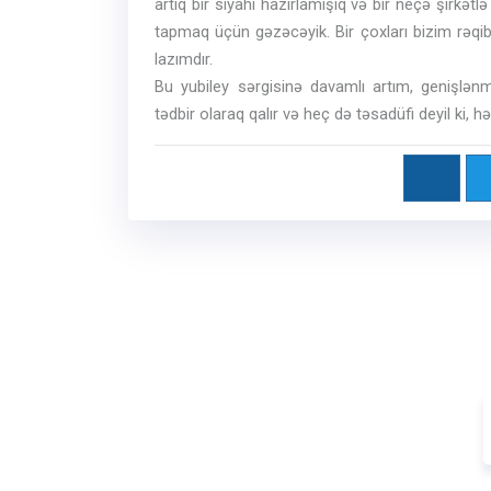
artıq bir siyahı hazırlamışıq və bir neçə şirkət
tapmaq üçün gəzəcəyik. Bir çoxları bizim rəqib
lazımdır.
Bu yubiley sərgisinə davamlı artım, genişlənm
tədbir olaraq qalır və heç də təsadüfi deyil ki, hər