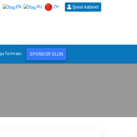
ZH
Şəxsi kabinet
EN
RU
qə forması
SPONSOR OLUN