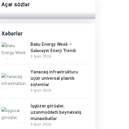
Açar sözlər
Xəbərlər
Baku Energy Week –
Gələcəyin Enerji Trendi
3 İyun 2026
Yanacaq infrastrukturu
üçün universal plastik
sistemlər
3 İyun 2026
İşgüzar görüşlər,
uzunmüddətli beynəlxalq
münasibətlər
3 İyun 2026