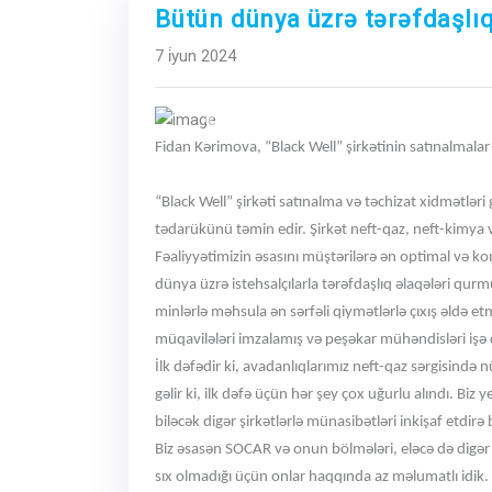
Bütün dünya üzrə tərəfdaşlıq
7 i̇yun 2024
Previous
Fidan Kərimova, “Black Well” şirkətinin satınalmalar
“Black Well” şirkəti satınalma və təchizat xidmətləri 
tədarükünü təmin edir. Şirkət neft-qaz, neft-kimya və
Fəaliyyətimizin əsasını müştərilərə ən optimal və ko
dünya üzrə istehsalçılarla tərəfdaşlıq əlaqələri qur
minlərlə məhsula ən sərfəli qiymətlərlə çıxış əldə et
müqavilələri imzalamış və peşəkar mühəndisləri işə 
İlk dəfədir ki, avadanlıqlarımız neft-qaz sərgisində
gəlir ki, ilk dəfə üçün hər şey çox uğurlu alındı. Bi
biləcək digər şirkətlərlə münasibətləri inkişaf etdirə b
Biz əsasən SOCAR və onun bölmələri, eləcə də digər şi
sıx olmadığı üçün onlar haqqında az məlumatlı idik.