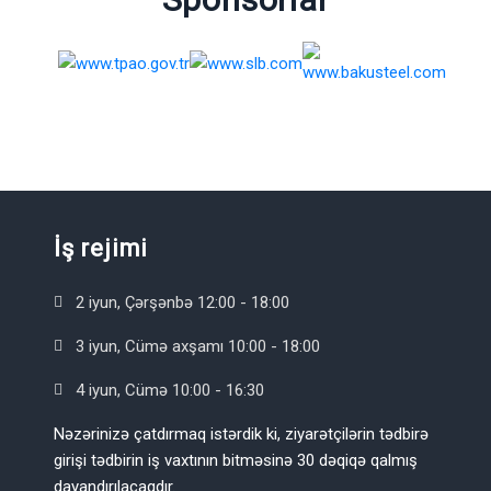
İş rejimi
2 iyun, Çərşənbə 12:00 - 18:00
3 iyun, Cümə axşamı 10:00 - 18:00
4 iyun, Cümə 10:00 - 16:30
Nəzərinizə çatdırmaq istərdik ki, ziyarətçilərin tədbirə
girişi tədbirin iş vaxtının bitməsinə 30 dəqiqə qalmış
dayandırılacaqdır.