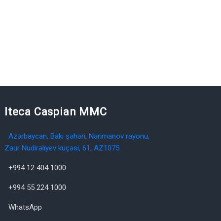
Iteca Caspian MMC
Azərbaycan, Bakı şəhəri, Nərimanov rayonu,
Zaur Nudirəliyev küçəsi, 61, AZ1075
+994 12 404 1000
+994 55 224 1000
WhatsApp