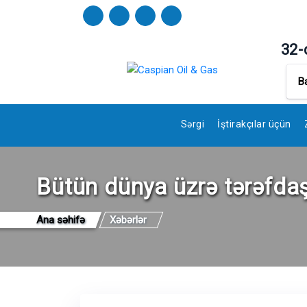
32-
B
Sərgi
İştirakçılar üçün
Bütün dünya üzrə tərəfdaşl
Ana səhifə
Xəbərlər