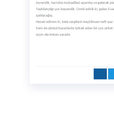
öyrəndik, təcrübə mübadiləsi apardıq və gələcək plan
Təşkilatçılığı çox bəyəndik. Ümid edirik ki, gələn il
qatılacağıq.
Hesab edirəm ki, belə sərgilərin keçirilməsi neft-qa
həm də qlobal bazarlarda iştirak edən bir çox şirkət 
üçün əla imkan yaradır.
Xəbərlərin s