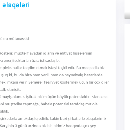
 əlaqələri
Next
 üzrə mütəxəssisi
göstərir, müxtəlif avadanlıqların və ehtiyat hissələrinin
 enerji sektorları üzrə ixtisaslaşıb.
mpleks həllər təqdim etmək istəyi təşkil edir. Bu məqsədlə biz
muşuq ki, bu da bizə həm yerli, həm də beynəlxalq bazarlarda
mək imkanı verir. Səmərəli fəaliyyət göstərmək üçün bir çox diler
cəlb etmişik.
 nümayiş olunur. İştirak bizim üçün böyük potensialdır. Mənə elə
z yeni müştərilər tapmağa, habelə potensial tərəfdaşımız ola
ildik.
rkətlərlə əməkdaşlıq edirik. Lakin bəzi şirkətlərlə əlaqələrimiz
 Sərginin 3 günü ərzində biz bir-birimiz haqqında çox şey