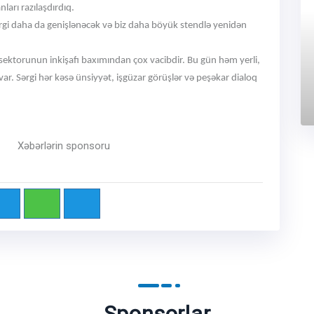
ları razılaşdırdıq.
 sərgi daha da genişlənəcək və biz daha böyük stendlə yenidən
z sektorunun inkişafı baxımından çox vacibdir. Bu gün həm yerli,
var. Sərgi hər kəsə ünsiyyət, işgüzar görüşlər və peşəkar dialoq
ponsoru
Sponsorlar