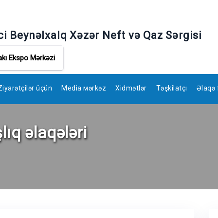
ci Beynəlxalq Xəzər Neft və Qaz Sərgisi
akı Ekspo Mərkəzi
Ziyarətçilər üçün
Media мərkəz
Xidmətlər
Təşkilatçı
Əlaqə 
ıq əlaqələri