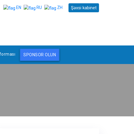
Şəxsi kabinet
EN
RU
ZH
forması
SPONSOR OLUN