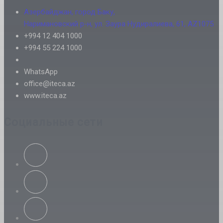
Азербайджан, город Баку,
Наримановский р-н, ул. Заура Нудиралиева, 61, AZ1075
+994 12 404 1000
+994 55 224 1000
WhatsApp
office@iteca.az
www.iteca.az
Социальные сети