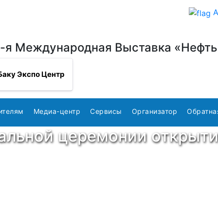
A
-я Международная Выставка «Нефть 
Баку Экспо Центр
ителям
Медиа-центр
Сервисы
Организатор
Обратна
альной церемонии открыт