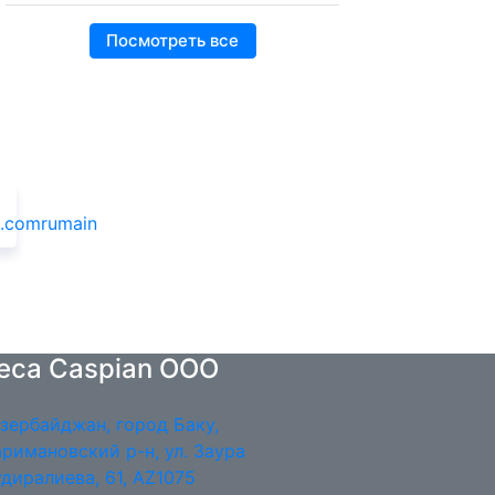
Посмотреть все
teca Caspian OOO
зербайджан, город Баку,
римановский р-н, ул. Заура
диралиева, 61, AZ1075