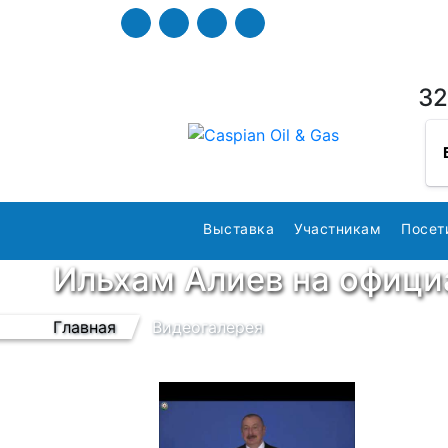
32
Выставка
Участникам
Посет
Ильхам Алиев на офици
Главная
Видеогалерея