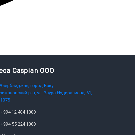
teca Caspian OOO
Азербайджан, город Баку,
римановский р-н, ул. Заура Нудиралиева, 61,
1075
+994 12 404 1000
+994 55 224 1000