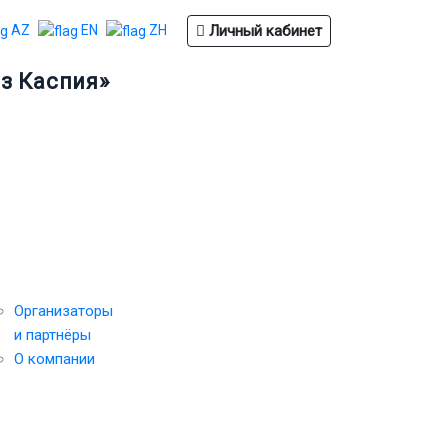
Личный кабинет
AZ
EN
ZH
з Каспия»
рганизатор
Обратная
СТАНЬТЕ
связь
СПОНСОРОМ
Организаторы
и партнёры
О компании