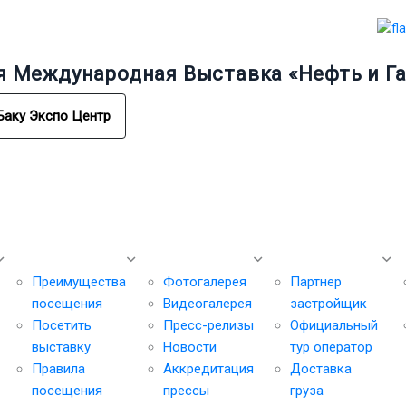
я Международная Выставка «Нефть и Га
Баку Экспо Центр
Посетителям
Медиа-центр
Сервисы
О
Преимущества
Фотогалерея
Партнер
посещения
Видеогалерея
застройщик
Посетить
Пресс-релизы
Официальный
выставку
Новости
тур оператор
Правила
Аккредитация
Доставка
посещения
прессы
груза