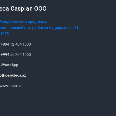
teca Caspian OOO
Азербайджан, город Баку,
римановский р-н, ул. Заура Нудиралиева, 61,
1075
+994 12 404 1000
+994 55 224 1000
WhatsApp
office@iteca.az
www.iteca.az