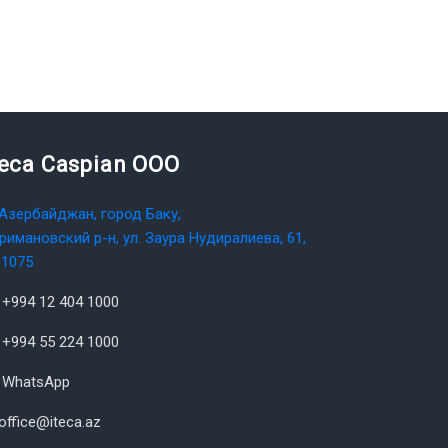
teca Caspian OOO
Азербайджан, город Баку,
римановский р-н, ул. Заура Нудиралиева, 61,
1075
+994 12 404 1000
+994 55 224 1000
WhatsApp
office@iteca.az