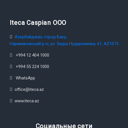
Iteca Caspian OOO
Азербайджан, город Баку,
Наримановский р-н, ул. Заура Нудиралиева, 61, AZ1075
+994 12 404 1000
+994 55 224 1000
WhatsApp
office@iteca.az
www.iteca.az
Социальные сети