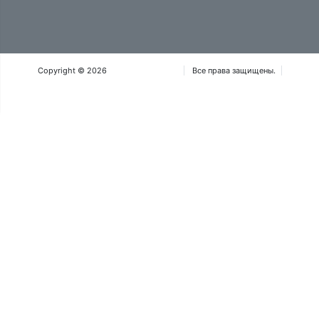
Copyright © 2026
Iteca Caspian OOO
Все права защищены.
Положения и условия