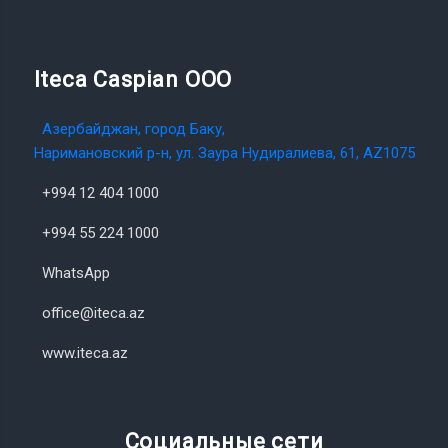
Iteca Caspian OOO
Азербайджан, город Баку,
Наримановский р-н, ул. Заура Нудиралиева, 61, AZ1075
+994 12 404 1000
+994 55 224 1000
WhatsApp
office@iteca.az
www.iteca.az
Социальные сети